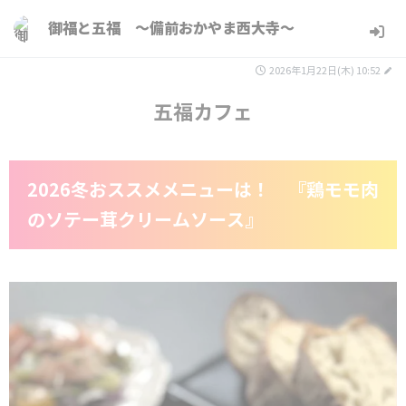
御福と五福 ～備前おかやま西大寺～
2026年1月22日(木) 10:52
五福カフェ
2026冬おススメメニューは！ 『鶏モモ肉
のソテー茸クリームソース』