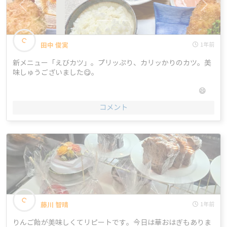
<
>
田中 俊実
1年前
新メニュー「えびカツ」。プリッぷり、カリッかりのカツ。美
味しゅうございました😋。
😄
コメント
藤川 智晴
1年前
りんご飴が美味しくてリピートです。今日は華おはぎもありま